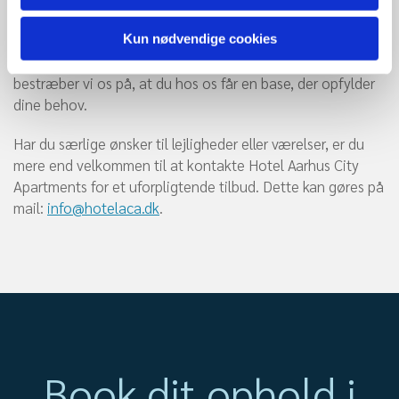
Du har mulighed for både korte eller længere ophold på
vores hotel i Aarhus midtby, og her kan du føle dig hjemme
Kun nødvendige cookies
fra første dag. Uanset hvor lang tid du skal være i Aarhus,
bestræber vi os på, at du hos os får en base, der opfylder
dine behov.
Har du særlige ønsker til lejligheder eller værelser, er du
mere end velkommen til at kontakte Hotel Aarhus City
Apartments for et uforpligtende tilbud. Dette kan gøres på
mail:
info@hotelaca.dk
.
Book dit ophold i