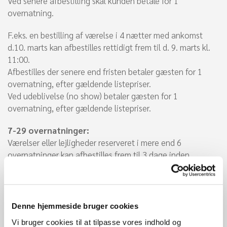
Ved senere afbestilling skal kunden betale for 1
overnatning.
F.eks. en bestilling af værelse i 4 nætter med ankomst
d.10. marts kan afbestilles rettidigt frem til d. 9. marts kl.
11:00.
Afbestilles der senere end fristen betaler gæsten for 1
overnatning, efter gældende listepriser.
Ved udeblivelse (no show) betaler gæsten for 1
overnatning, efter gældende listepriser.
7-29 overnatninger:
Værelser eller lejligheder reserveret i mere end 6
overnatninger kan afbestilles frem til 3 dage inden
ankomst senest kl. 11:00. Ved senere afbestilling skal
kunden betale for 3 overnatninger.
F.eks. en bestilling af værelse i 9 nætter med ankomst
Denne hjemmeside bruger cookies
d.10 marts kan afbestilles rettidigt frem til d. 7. marts kl.
Vi bruger cookies til at tilpasse vores indhold og
11:00.