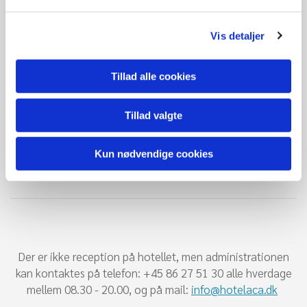
( gruppebookinger ):
Har kunden reserveret flere end 2 værelser eller
ferielejligheder er afbestillings fristen 7 dage.
Vis detaljer
Afbestilles der senere end fristen betaler gæsten antal
dage jfr. ovenstående specifikation dog min. 3 dage, efter
Tillad alle cookies
gældende listepriser.
Ved udeblivelse (no show) betaler gæsten antal dage jfr.
ovenstående specifikation dog min. 3 dage, efter
Tillad valgte
gældende listepriser.
Kun nødvendige cookies
Der er ikke reception på hotellet, men administrationen
kan kontaktes på telefon: +45 86 27 51 30
alle hverdage
mellem 08.30 - 20.00,
og på mail:
info@hotelaca.dk