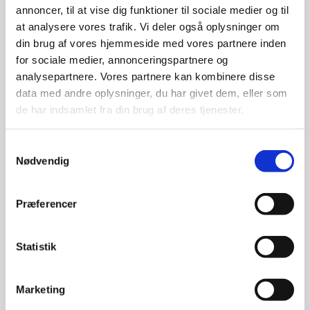
annoncer, til at vise dig funktioner til sociale medier og til
Afbestilles der senere end fristen betaler gæsten for 3
at analysere vores trafik. Vi deler også oplysninger om
overnatninger, efter gældende listepriser.Ved udeblivelse
din brug af vores hjemmeside med vores partnere inden
(no show) betaler gæsten for 3 overnatninger, efter
for sociale medier, annonceringspartnere og
gældende listepriser.
analysepartnere. Vores partnere kan kombinere disse
data med andre oplysninger, du har givet dem, eller som
30 overnatninger+:
de har indsamlet fra din brug af deres tjenester.
Værelser eller lejligheder reserveret i mere end 29
overnatninger kan afbestilles med 7 dages varsel.
Samtykkevalg
F.eks. en bestilling af værelse i 35 nætter med ankomst
Nødvendig
d.10 marts kan afbestilles rettidigt frem til d. 3. marts kl.
11:00.
Præferencer
Afbestilles der senere end fristen betaler gæsten for 7
overnatninger, efter gældende listepriser. Ved udeblivelse
(no show) betaler gæsten for 7 overnatninger, efter
Statistik
gældende listepriser.
Marketing
Ved reservation af flere værelser og lejligheder.